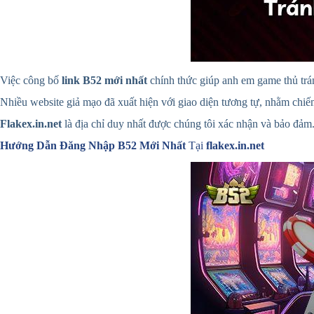
Việc công bố
link B52 mới nhất
chính thức giúp anh em game thủ trá
Nhiều website giả mạo đã xuất hiện với giao diện tương tự, nhằm chiếm
Flakex.in.net
là địa chỉ duy nhất được chúng tôi xác nhận và bảo đảm
Hướng Dẫn Đăng Nhập B52 Mới Nhất
Tại
flakex.in.net