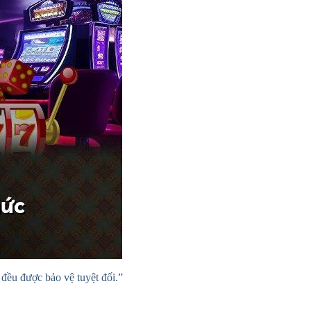
đều được bảo vệ tuyệt đối.”