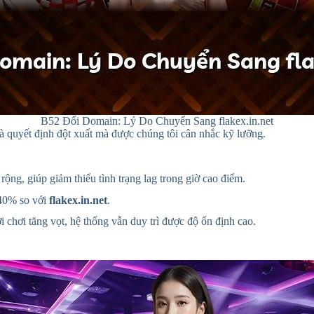
B52 Đổi Domain: Lý Do Chuyển Sang flakex.in.net
à quyết định đột xuất mà được chúng tôi cân nhắc kỹ lưỡng.
ộng, giúp giảm thiểu tình trạng lag trong giờ cao điểm.
n 40% so với
flakex.in.net
.
 chơi tăng vọt, hệ thống vẫn duy trì được độ ổn định cao.