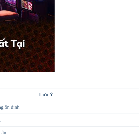
Lưu Ý
g ổn định
ũ
i ân