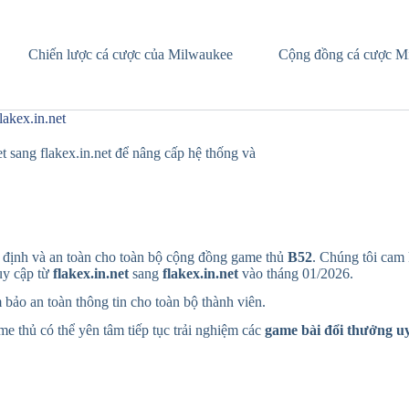
Chiến lược cá cược của Milwaukee
Cộng đồng cá cược M
akex.in.net
t sang flakex.in.net để nâng cấp hệ thống và
 định và an toàn cho toàn bộ cộng đồng game thủ
B52
. Chúng tôi cam 
ruy cập từ
flakex.in.net
sang
flakex.in.net
vào tháng 01/2026.
bảo an toàn thông tin cho toàn bộ thành viên.
e thủ có thể yên tâm tiếp tục trải nghiệm các
game bài đổi thưởng uy