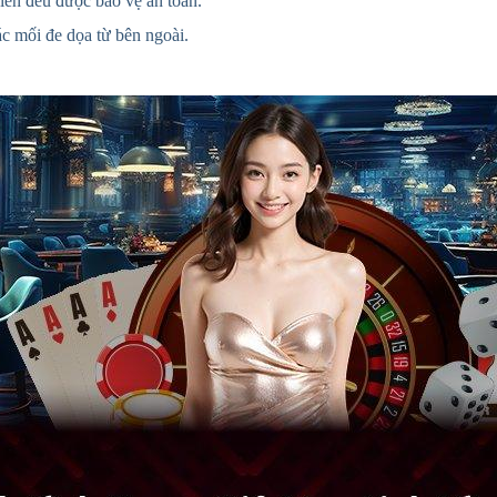
viên đều được bảo vệ an toàn.
c mối đe dọa từ bên ngoài.