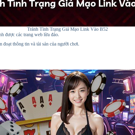
Tránh Tình Trạng Giả Mạo Link Vào B52
nh được các trang web lừa đảo.
 đoạt thông tin và tài sản của người chơi.
.