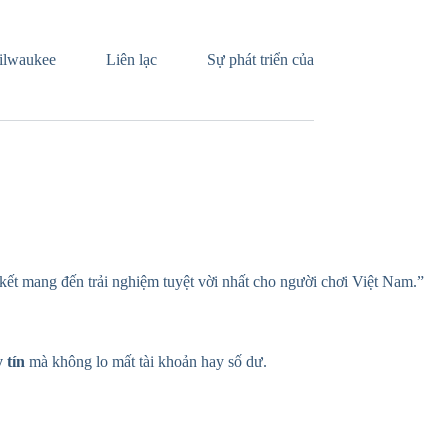
ilwaukee
Liên lạc
Sự phát triển của cá cược bóng đá ở 
kết mang đến trải nghiệm tuyệt vời nhất cho người chơi Việt Nam.”
 tín
mà không lo mất tài khoản hay số dư.