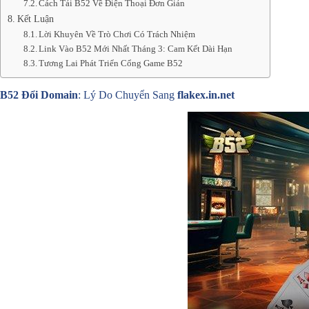
Cách Tải B52 Về Điện Thoại Đơn Giản
Kết Luận
Lời Khuyên Về Trò Chơi Có Trách Nhiệm
Link Vào B52 Mới Nhất Tháng 3: Cam Kết Dài Hạn
Tương Lai Phát Triển Cổng Game B52
B52 Đổi Domain
: Lý Do Chuyển Sang
flakex.in.net