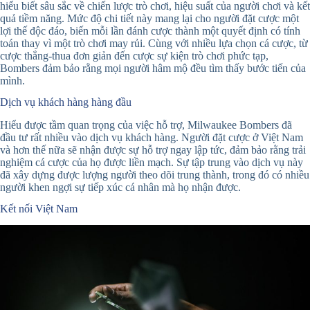
hiểu biết sâu sắc về chiến lược trò chơi, hiệu suất của người chơi và kết
quả tiềm năng. Mức độ chi tiết này mang lại cho người đặt cược một
lợi thế độc đáo, biến mỗi lần đánh cược thành một quyết định có tính
toán thay vì một trò chơi may rủi. Cùng với nhiều lựa chọn cá cược, từ
cược thắng-thua đơn giản đến cược sự kiện trò chơi phức tạp,
Bombers đảm bảo rằng mọi người hâm mộ đều tìm thấy bước tiến của
mình.
Dịch vụ khách hàng hàng đầu
Hiểu được tầm quan trọng của việc hỗ trợ, Milwaukee Bombers đã
đầu tư rất nhiều vào dịch vụ khách hàng. Người đặt cược ở Việt Nam
và hơn thế nữa sẽ nhận được sự hỗ trợ ngay lập tức, đảm bảo rằng trải
nghiệm cá cược của họ được liền mạch. Sự tập trung vào dịch vụ này
đã xây dựng được lượng người theo dõi trung thành, trong đó có nhiều
người khen ngợi sự tiếp xúc cá nhân mà họ nhận được.
Kết nối Việt Nam