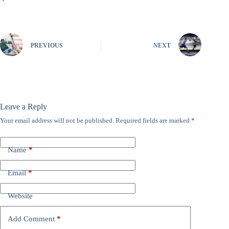
PREVIOUS
NEXT
Leave a Reply
Your email address will not be published.
Required fields are marked
*
Name
*
Email
*
Website
Add Comment
*