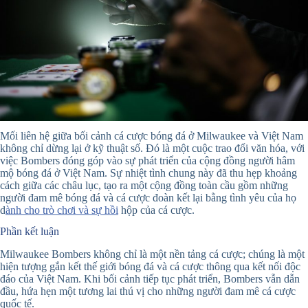
Mối liên hệ giữa bối cảnh cá cược bóng đá ở Milwaukee và Việt Nam
không chỉ dừng lại ở kỹ thuật số. Đó là một cuộc trao đổi văn hóa, với
việc Bombers đóng góp vào sự phát triển của cộng đồng người hâm
mộ bóng đá ở Việt Nam. Sự nhiệt tình chung này đã thu hẹp khoảng
cách giữa các châu lục, tạo ra một cộng đồng toàn cầu gồm những
người đam mê bóng đá và cá cược đoàn kết lại bằng tình yêu của họ
d
ành cho trò chơi và sự hồi
hộp của cá cược.
Phần kết luận
Milwaukee Bombers không chỉ là một nền tảng cá cược; chúng là một
hiện tượng gắn kết thế giới bóng đá và cá cược thông qua kết nối độc
đáo của Việt Nam. Khi bối cảnh tiếp tục phát triển, Bombers vẫn dẫn
đầu, hứa hẹn một tương lai thú vị cho những người đam mê cá cược
quốc tế.